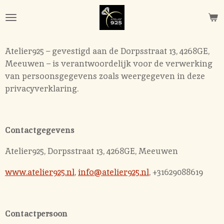
Ga
direct
naar
de
Atelier925 – gevestigd aan de Dorpsstraat 13, 4268GE,
hoofdinhoud
Meeuwen – is verantwoordelijk voor de verwerking
van persoonsgegevens zoals weergegeven in deze
privacyverklaring.
Contactgegevens
Atelier925,
Dorpsstraat 13, 4268GE, Meeuwen
www.atelier925.nl
,
info@atelier925.nl
, +31629088619
Contactpersoon