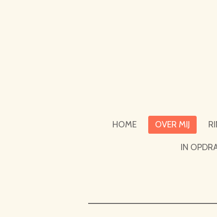
Ga
direct
naar
de
hoofdinhoud
HOME
OVER MIJ
R
IN OPDR