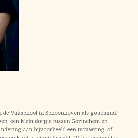
an de Vakschool in Schoonhoven als goudsmid.
n, een klein dorpje tussen Gorinchem en
ndering aan bijvoorbeeld een trouwring, of
gen kunt u bij mij terecht. Of het omsmelten